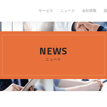
ニュース
世界最大のグローバル知財データを保有するFovea
サービス
ニュース
会社情報
NEWS
ニュース