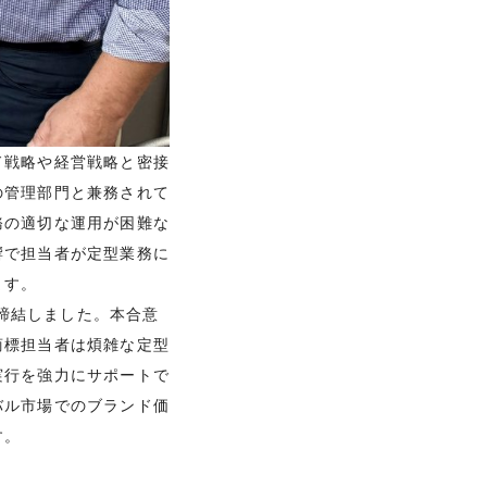
ド戦略や経営戦略と密接
の管理部門と兼務されて
務の適切な運用が困難な
響で担当者が定型業務に
ます。
を締結しました。本合意
商標担当者は煩雑な定型
実行を強力にサポートで
バル市場でのブランド価
す。