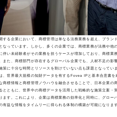
開する企業において、商標管理は単なる法務業務を超え、ブラン
となっています。しかし、多くの企業では、商標業務が法務や他
に伴い未経験者がその業務を担うケースが増加しており、商標業
。また、商標部門が存在するグローバル企業でも、人材不足の影
施策に十分な時間とリソースを割けていない点も課題となってい
、世界最大規模の知財データを有するFovea IPと基本合意書
な商標情報と商標管理ノウハウを融合させることで、日本企業の
るとともに、世界中の商標データを活用した戦略的な施策立案・
ります。これにより、企業は商標業務の効率化と同時に、グロー
の有益な情報をタイムリーに得られる体制の構築が可能になりま