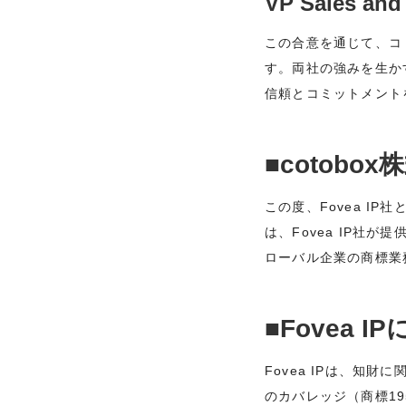
VP Sales and
この合意を通じて、コ
す。両社の強みを生か
信頼とコミットメント
■cotob
この度、Fovea I
は、Fovea IP社
ローバル企業の商標業
■Fovea I
Fovea IPは、知
のカバレッジ（商標1