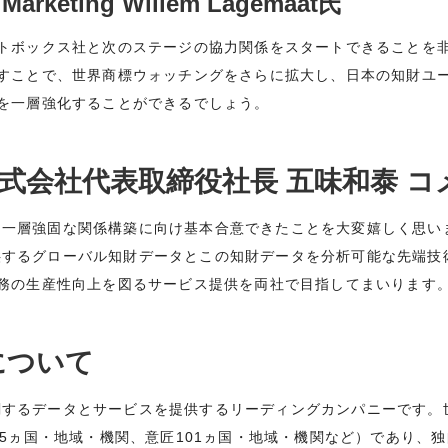
 Marketing Willem Lagemaat氏
トボックス社と次のステージの協力関係をスタートできることを
すことで、世界商標ウォッチングをさらに拡大し、日本の知財ユ
を一層強化することができるでしょう。
ox株式会社代表取締役社長 五味和泰 
P社と一層強固な関係構築に向け基本合意できたことを大変嬉しく思
が提供するグローバル知財データとこの知財データを分析可能な先端
務の生産性向上を図るサービス提供を両社で目指してまいります
Pについて
財に関するデータとサービスを提供するリーディングカンパニーです
95ヵ国・地域・機関、意匠101ヵ国・地域・機関など）であり、独