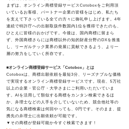
まずは、オンライン商標登録サービスCotoboxをご利用頂
いているお客様、パートナー企業の皆様をはじめ、私たち
を支えて下さっている全ての方々に御礼申し上げます。4年
連続で特許庁への出願取扱件数国内1位を獲得できたのも、
ひとえに皆様のおかげです。今後は、国内商標に留まら
ず、外国商標さらには商標以外の知的財産分野のDXを推進
し、リーガルテック業界の発展に貢献できるよう、より一
層の努力をしていく所存です。
■オンライン商標登録サービス「Cotobox」とは
Cotoboxは、商標出願依頼を最短3分、リーズナブルな価格
で実現するオンライン商標登録サービスです。現在、5万社
以上の企業・官公庁・大学さまにご利用いただいていま
す。AIを活用して類似する商標をカンタン検索できるほ
か、弁理士などの人手を介していないため、競合他社等の
気になる商標検索は何回やっても、0円です。そのまま、提
携先の弁理士に出願依頼が可能です。
▼その商標が登録可能か今すぐ検索できます！