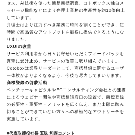
セス、AI技術を使った簡易商標調査、コトボックス独自メ
ッセージ機能などにより弁理士業務の生産性を約10倍向上
しています。
弁理士はより注力すべき業務に時間を割くことができ、短
時間で高品質なアウトプットを顧客に提供できるようにな
りました。
UXUIの改善
サービス利用者から日々お寄せいただくフィードバックを
真摯に受け止め、サービスの改善に取り組んでいます。
Cotoboxは業界リーダーとして、商標登録に関するユーザ
ー体験がよりよくなるよう、今後も尽力してまいります。
商標登録の啓蒙活動
ベンチャーキャピタルやECコンサルティング会社との連携
によるウェビナー開催や商標相談窓口の設置で、商標登録
の必要性・重要性・メリットを広く伝え、まだ出願に踏み
切ることができていない方々への積極的なアウトリーチを
実施しています。
■代表取締役社長 五味 和泰コメント