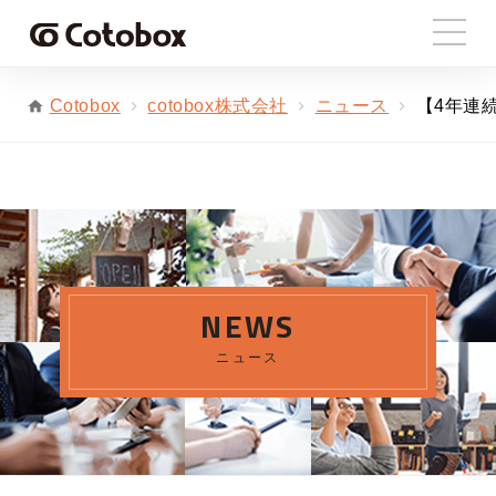
cotobox株式会社
ニュース
【4年連
Cotobox
NEWS
ニュース