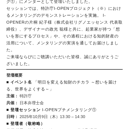
グ①」にメンターとして登壇いたしました。
セッションでは、特許庁I-OPENプロジェクト（※）におけ
るメンタリングのデモンストレーションを実施。 I-
OPENERの片桐 紀子様（株式会社リグノエッセンス 代表取
締役）、デザイナーの政光 聡様と共に、起業家が持つ「想
いを形にするプロセス」や、その過程における知的財産の
活用について、メンタリングの実演を通してお届けしまし
た。
ご来場ならびにご聴講いただいた皆様、誠にありがとうご
ざいました。
登壇概要
■ イベント名
「明日を変える知財のチカラ ～想いを届け
る、世界をよくする～」
主催：
特許庁
共催：
日本弁理士会
■ 登壇セッション
I-OPENプチメンタリング①
日時：
2025年10月9日（木）13:30 – 14:30
■ 登壇者（敬称略）