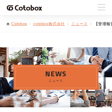
cotobox株式会社
ニュース
【登壇報
Cotobox
NEWS
ニュース