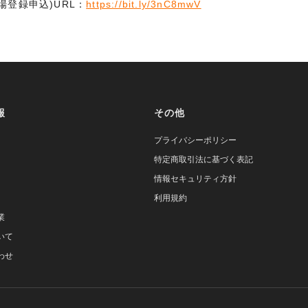
場登録申込)URL：
https://bit.ly/3nC8mwV
報
その他
プライバシーポリシー
特定商取引法に基づく表記
情報セキュリティ方針
利用規約
業
いて
わせ