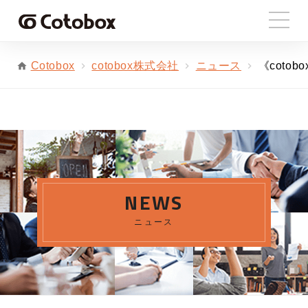
cotobox株式会社
ニュース
《cot
Cotobox
NEWS
ニュース