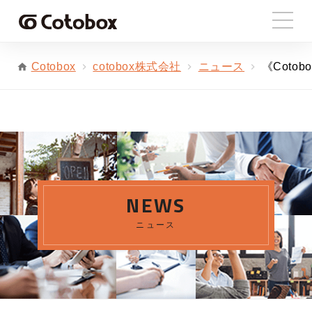
cotobox株式会社
ニュース
《Coto
Cotobox
NEWS
ニュース