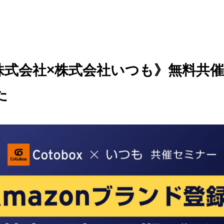
ox株式会社×株式会社いつも》無料共
た