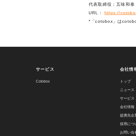
代表取締役：五味和泰
URL：
https://cotob
*「cotobox」はco
サービス
会社情
Cotobox
トップ
ニュース
サービス
会社情報
提携先企
採用につ
お問い合