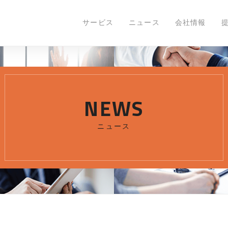
ニュース
《cotobox株式会社×株式会社いつも》無料共催
サービス
ニュース
会社情報
NEWS
ニュース