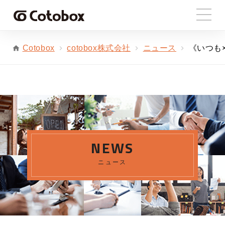
cotobox株式会社
ニュース
《いつも×
Cotobox
NEWS
ニュース